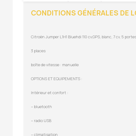
CONDITIONS GÉNÉRALES DE 
Citroën Jumper L1H1 Bluehdi 110 cv,GPS, blanc, 7 cv, 5 port
3 places
boîte de vitesse : manuelle
OPTIONS ET EQUIPEMENTS :
Intérieur et confort :
– bluetooth
– radio USB
– climatisation