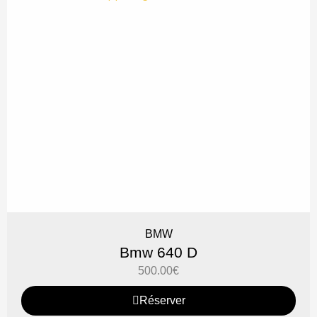
BMW
Bmw 640 D
500.00
€
Réserver