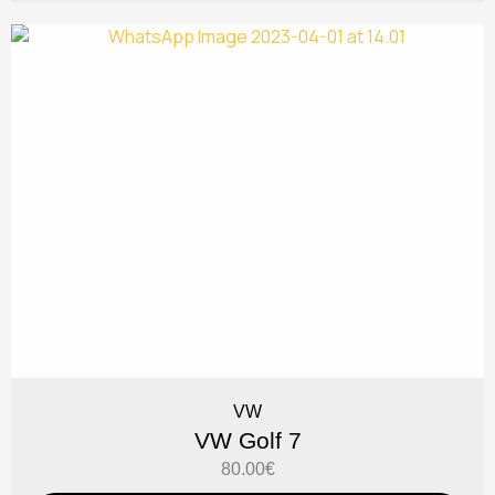
VW
VW Golf 7
80.00
€