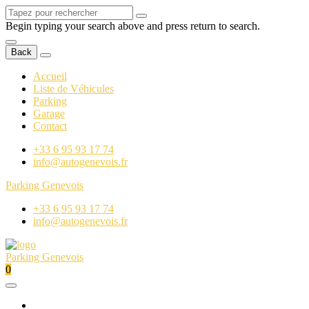
Begin typing your search above and press return to search.
Back
Accueil
Liste de Véhicules
Parking
Garage
Contact
+33 6 95 93 17 74
info@autogenevois.fr
Parking Genevois
+33 6 95 93 17 74
info@autogenevois.fr
Parking Genevois
0