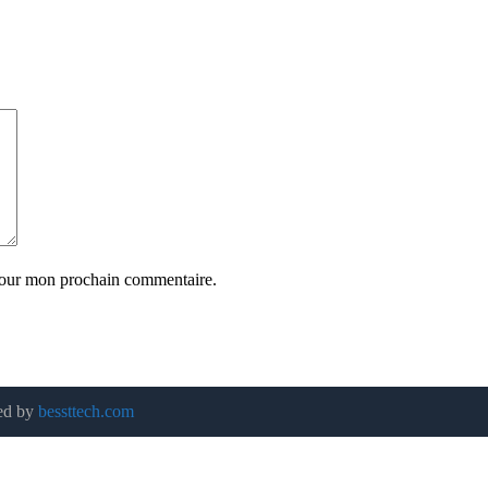
 pour mon prochain commentaire.
red by
bessttech.com